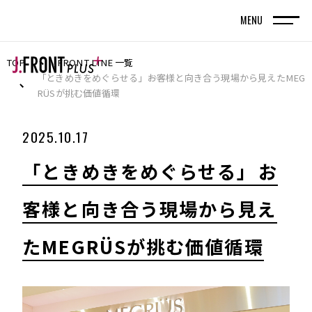
MENU
TOP
FRONT LINE 一覧
TOP
トップページ
「ときめきをめぐらせる」――お客様と向き合う現場から見えたMEG
RÜSが挑む価値循環
FRONT LINE
2025.10.17
記事
「ときめきをめぐらせる」――お
SPECIAL EDITION
客様と向き合う現場から見え
特集記事
たMEGRÜSが挑む価値循環
百貨店が街の新しい風景を編んでいく。神戸旧居
留地で体現する、共創型まちづくりの実践
名古屋・栄エリアをデスティネーション（目的
地）に― グループシナジーと地域連携で街の魅