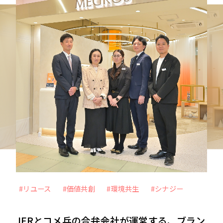
力を最大化
未来をより良く、面白くするー 従業員のWillを
起点に、スタートアップ企業との共創を目指すC
VC
VIEW MORE
#メタバース
#Web3時代
#DX
#外部の知見
#アナザーアドレス
#リユース
#価値共創
#環境共生
#シナジー
#ファッション
#サブスクリプション
JFRとコメ兵の合弁会社が運営する、ブラン
#自分事
#サービス
#新規事業