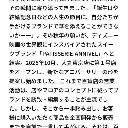
その瞬間に寄り添ってきました。「誕生日や
VIEW MORE
結婚記念日などの人生の節目に、自分たちが
手がけるブランドで華を添えることができな
いかーー」。その積年の願いが、ディズニー
会社案内
IR情報
映画の世界観にインスパイアされたスイー
サステナビリティ
ニュース＆トピックス
ツブランド「PATISSERIE ANNIVEL」へと
結実。2025年10月、大丸東京店に第１号店
採用情報
お問い合わせ
をオープンし、新たなアニバーサリーの形を
提案し始めました。 これまで百貨店の営業
活動は、店やフロアのコンセプトに従ってブ
ランドを誘致・編集することが主流でし
た。しかし、そこから一歩踏み出し、お客
様に購入いただく商品を企画開発から販売
までを自前で一貫して手がける。それは、百