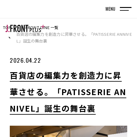
MENU
TOP
FRONT LINE 一覧
TOP
トップページ
百貨店の編集力を創造力に昇華させる。「PATISSERIE ANNIVE
L」誕生の舞台裏
FRONT LINE
2026.04.22
記事
百貨店の編集力を創造力に昇
SPECIAL EDITION
華させる。「PATISSERIE AN
特集記事
NIVEL」誕生の舞台裏
百貨店が街の新しい風景を編んでいく。神戸旧居
留地で体現する、共創型まちづくりの実践
名古屋・栄エリアをデスティネーション（目的
地）に― グループシナジーと地域連携で街の魅