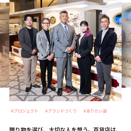
力を最大化
未来をより良く、面白くするー 従業員のWillを
起点に、スタートアップ企業との共創を目指すC
VC
VIEW MORE
#メタバース
#Web3時代
#DX
#外部の知見
#アナザーアドレス
#プロジェクト
#ブランドづくり
#ありたい姿
#ファッション
#サブスクリプション
贈り物を選び、大切な人を想う。百貨店は、
#自分事
#サービス
#新規事業