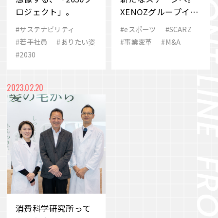
ロジェクト」。
XENOZグループイン
による「J.フロント
#サステナビリティ
#eスポーツ
#SCARZ
リテイリング×eスポ
#若手社員
#ありたい姿
#事業変革
#M&A
ーツ」が生み出す可
#2030
能性
2023.02.20
消費科学研究所って