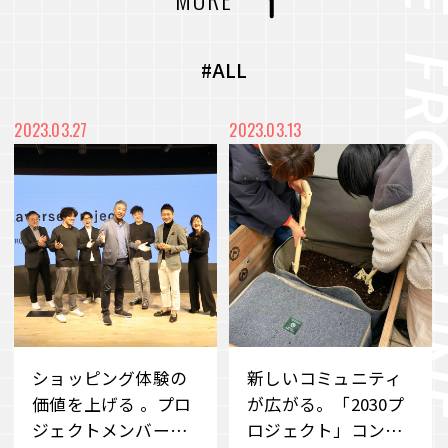
力を最大化
#CVC
#コミュニティ
#社内浸透
未来をより良く、面白くするー 従業員のWillを
#アート
#メディア
#プロジェクト
#ALL
起点に、スタートアップ企業との共創を目指すC
VC
#都市開発
#まちづくり
#廃材再活用
2023.03.27
2023.03.13
VIEW MORE
#産学連携
#端材再活用
#デベロッパー事業
#職場づくり
#障がい者雇用
#雇用促進
#地域共栄
#リユース
#価値共創
#環境共生
#メタバース
#Web3時代
#DX
#事業承継
#ブランドづくり
#外部の知見
#アナザーアドレス
ショッピング体験の
新しいコミュニティ
#サステナビリティ
#若手社員
#ファッション
#サブスクリプション
価値を上げる 。プロ
が広がる。「2030プ
ジェクトメンバーた
ロジェクト」コンポ
#クラウドファンディング
#消費科学研究所
#自分事
#サービス
#新規事業