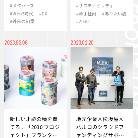
ちが構想するメタバ
ストコミュニティと
#メタバース
#サステナビリティ
#歴史
#eスポーツ
#ありたい姿
ース活用の未来
は？
#Web3時代
#DX
#若手社員
#ありたい姿
VIEW MORE
#外部の知見
#2030
#2030
#シナジー
#SCARZ
#事業変革
#M&A
#イノベーション
会社案内
IR情報
2023.03.06
2023.02.20
#ビューティー
#地域共生
#品質
サステナビリティ
ニュース＆トピックス
採用情報
お問い合わせ
新しい才能の種を育
地元企業×松坂屋×
てる。「2030 プロジ
パルコのクラウドフ
ェクト」プランター
ァンディングサポー