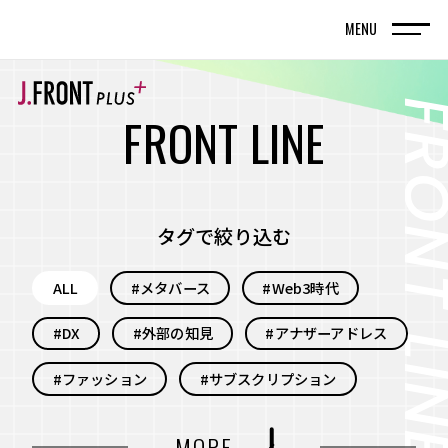
MENU
TOP
トップページ
F
R
O
N
T
L
I
N
E
FRONT LINE
記事
タグで絞り込む
SPECIAL EDITION
ALL
#メタバース
#Web3時代
特集記事
#DX
#外部の知見
#アナザーアドレス
百貨店が街の新しい風景を編んでいく。神戸旧居
留地で体現する、共創型まちづくりの実践
#ファッション
#サブスクリプション
名古屋・栄エリアをデスティネーション（目的
#自分事
#サービス
#新規事業
MORE
地）に― グループシナジーと地域連携で街の魅