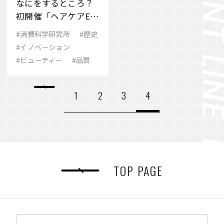
なにをするところ？
初開催「ヘアケアEX
PO」のブースを直撃
#消費科学研究所
#歴史
#イノベーション
#ビューティー
#品質
1
2
3
4
TOP PAGE