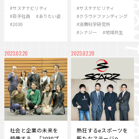
ができるまで
トプロジェクトで地
#サステナビリティ
#サステナビリティ
域の未来を紡ぐ
#若手社員
#ありたい姿
#クラウドファンディング
#2030
#消費科学研究所
#シナジー
#地域共生
2023.02.20
2023.02.20
社会と企業の未来を
熱狂するeスポーツを
想像する、「2030プ
新たなステージへ。