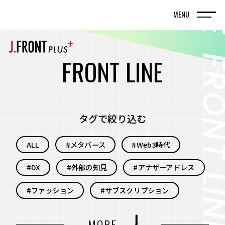
MENU
TOP
トップページ
F
R
O
N
T
L
I
N
E
FRONT LINE
記事
タグで絞り込む
SPECIAL EDITION
ALL
#メタバース
#Web3時代
特集記事
#DX
#外部の知見
#アナザーアドレス
百貨店が街の新しい風景を編んでいく。神戸旧居
留地で体現する、共創型まちづくりの実践
#ファッション
#サブスクリプション
名古屋・栄エリアをデスティネーション（目的
#自分事
#サービス
#新規事業
MORE
地）に― グループシナジーと地域連携で街の魅