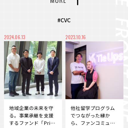
力を最大化
#CVC
#コミュニティ
#社内浸透
未来をより良く、面白くするー 従業員のWillを
#アート
#メディア
#プロジェクト
#CVC
起点に、スタートアップ企業との共創を目指すC
VC
#都市開発
#まちづくり
#廃材再活用
2024.06.13
2023.10.16
VIEW MORE
#産学連携
#端材再活用
#デベロッパー事業
#職場づくり
#障がい者雇用
#雇用促進
#地域共栄
#リユース
#価値共創
#環境共生
#メタバース
#Web3時代
#DX
#事業承継
#ブランドづくり
#外部の知見
#アナザーアドレス
地域企業の未来を守
他社留学プログラム
#サステナビリティ
#若手社員
#ファッション
#サブスクリプション
る。事業承継を支援
でつながった縁か
するファンド「Pride
ら、ファンコミュニ
#クラウドファンディング
#消費科学研究所
#自分事
#サービス
#新規事業