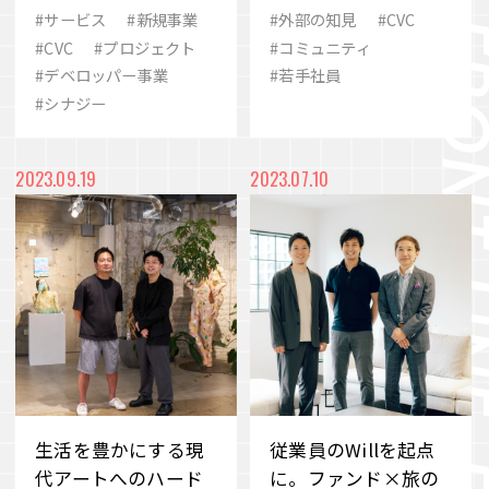
Fund」設立の背景と
ティを共創する仲間
#サービス
#新規事業
#外部の知見
#CVC
#歴史
#eスポーツ
#ありたい姿
展望
へ
#CVC
#プロジェクト
#コミュニティ
VIEW MORE
#デベロッパー事業
#若手社員
#2030
#シナジー
#SCARZ
#シナジー
#事業変革
#M&A
#イノベーション
会社案内
IR情報
2023.09.19
2023.07.10
#ビューティー
#地域共生
#品質
サステナビリティ
ニュース＆トピックス
採用情報
お問い合わせ
生活を豊かにする現
従業員のWillを起点
代アートへのハード
に。ファンド×旅の