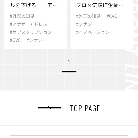
ルを下げる。「アナ
プロ×気鋭IT企業で
ザーアドレス」の新
「旅の未来」共創へ
#外部の知見
#外部の知見
#CVC
たな取り組み
#アナザーアドレス
#シナジー
#サブスクリプション
#イノベーション
#CVC
#シナジー
1
TOP PAGE