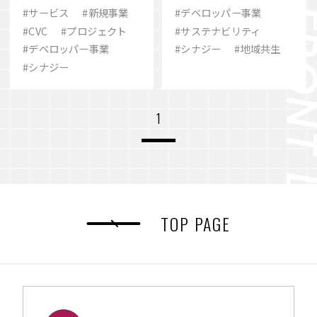
Fund」設立の背景と
世界観に迫る
#サービス
#新規事業
#デベロッパー事業
#歴史
#eスポーツ
#ありたい姿
展望
#CVC
#プロジェクト
#サステナビリティ
VIEW MORE
#デベロッパー事業
#シナジー
#地域共生
#2030
#シナジー
#SCARZ
#シナジー
#事業変革
#M&A
#イノベーション
会社案内
IR情報
1
#ビューティー
#地域共生
#品質
サステナビリティ
ニュース＆トピックス
採用情報
お問い合わせ
TOP PAGE