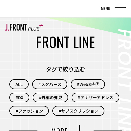
MENU
TOP
トップページ
F
R
O
N
T
L
I
N
E
FRONT LINE
記事
タグで絞り込む
SPECIAL EDITION
ALL
#メタバース
#Web3時代
特集記事
#DX
#外部の知見
#アナザーアドレス
百貨店が街の新しい風景を編んでいく。神戸旧居
留地で体現する、共創型まちづくりの実践
#ファッション
#サブスクリプション
名古屋・栄エリアをデスティネーション（目的
#自分事
#サービス
#新規事業
MORE
地）に― グループシナジーと地域連携で街の魅