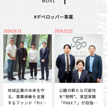
力を最大化
#CVC
#コミュニティ
#社内浸透
未来をより良く、面白くするー 従業員のWillを
#アート
#メディア
#プロジェクト
#デベロッパー事業
起点に、スタートアップ企業との共創を目指すC
VC
#都市開発
#まちづくり
#廃材再活用
2024.06.13
2024.03.22
VIEW MORE
#産学連携
#端材再活用
#デベロッパー事業
#職場づくり
#障がい者雇用
#雇用促進
#地域共栄
#リユース
#価値共創
#環境共生
#メタバース
#Web3時代
#DX
#事業承継
#ブランドづくり
#外部の知見
#アナザーアドレス
地域企業の未来を守
公園の新たな可能性
#サステナビリティ
#若手社員
#ファッション
#サブスクリプション
る。事業承継を支援
を“発明”。実証実験
するファンド「Pride
「PAXX？」が目指す
#クラウドファンディング
#消費科学研究所
#自分事
#サービス
#新規事業