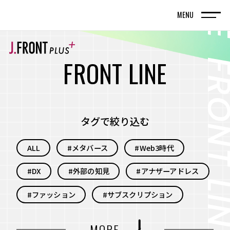
MENU
TOP
トップページ
F
R
O
N
T
L
I
N
E
FRONT LINE
記事
タグで絞り込む
SPECIAL EDITION
ALL
#メタバース
#Web3時代
特集記事
#DX
#外部の知見
#アナザーアドレス
百貨店が街の新しい風景を編んでいく。神戸旧居
留地で体現する、共創型まちづくりの実践
#ファッション
#サブスクリプション
名古屋・栄エリアをデスティネーション（目的
#自分事
#サービス
#新規事業
MORE
地）に― グループシナジーと地域連携で街の魅