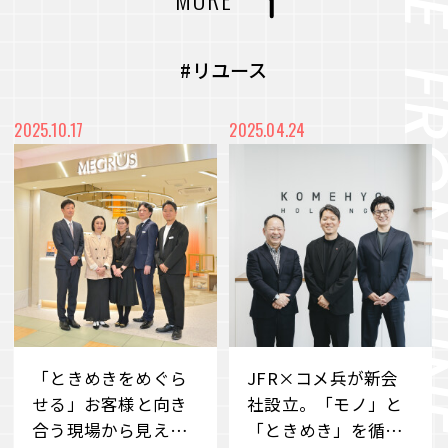
力を最大化
#CVC
#コミュニティ
#社内浸透
未来をより良く、面白くするー 従業員のWillを
#アート
#メディア
#プロジェクト
#リユース
起点に、スタートアップ企業との共創を目指すC
VC
#都市開発
#まちづくり
#廃材再活用
2025.10.17
2025.04.24
VIEW MORE
#産学連携
#端材再活用
#デベロッパー事業
#職場づくり
#障がい者雇用
#雇用促進
#地域共栄
#リユース
#価値共創
#環境共生
#メタバース
#Web3時代
#DX
#事業承継
#ブランドづくり
#外部の知見
#アナザーアドレス
「ときめきをめぐら
JFR×コメ兵が新会
#サステナビリティ
#若手社員
#ファッション
#サブスクリプション
せる」――お客様と向き
社設立。「モノ」と
合う現場から見えた
「ときめき」を循環
#クラウドファンディング
#消費科学研究所
#自分事
#サービス
#新規事業