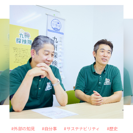
力を最大化
未来をより良く、面白くするー 従業員のWillを
起点に、スタートアップ企業との共創を目指すC
VC
VIEW MORE
#メタバース
#Web3時代
#DX
#外部の知見
#アナザーアドレス
#ファッション
#サブスクリプション
#外部の知見
#自分事
#サステナビリティ
#歴史
#自分事
#サービス
#新規事業