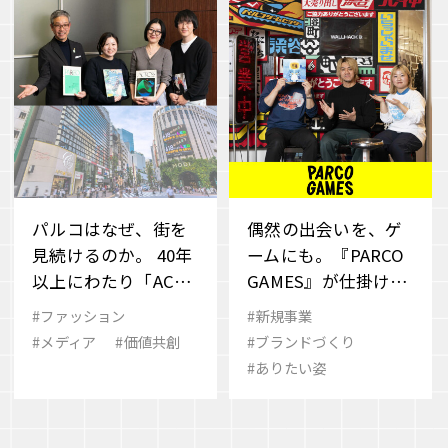
パルコはなぜ、街を
偶然の出会いを、ゲ
見続けるのか。 40年
ームにも。『PARCO
以上にわたり「ACRO
GAMES』が仕掛ける
SS」が捉え続けてき
新しいパブリッシン
#ファッション
#新規事業
た、変化の“兆し”と
グのかたち
#メディア
#価値共創
#ブランドづくり
その先
#ありたい姿