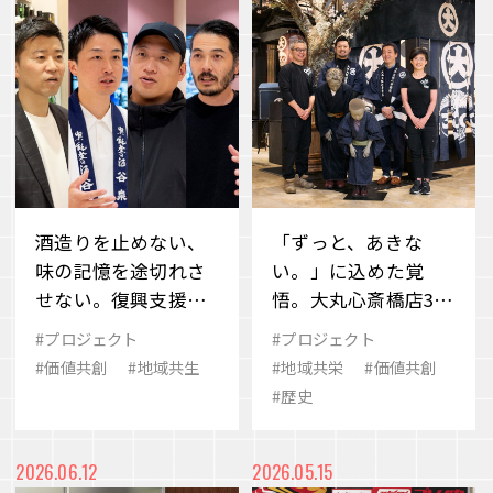
酒造りを止めない、
「ずっと、あきな
味の記憶を途切れさ
い。」に込めた覚
せない。復興支援を
悟。大丸心斎橋店300
超えて続く共創のか
周年に見る「場のち
#プロジェクト
#プロジェクト
たち
から」
#価値共創
#地域共生
#地域共栄
#価値共創
#歴史
2026.06.12
2026.05.15