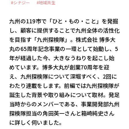
#シナジー
#地域共生
VIEW MORE
九州の119市で「ひと・もの・こと」を発掘
し、顧客に提供することで九州全体の活性化
を目指す「九州探検隊」。株式会社 博多大
会社案内
IR情報
丸の65周年記念事業の一環として始動し、5
サステナビリティ
ニュース＆トピックス
年が経過した今、大きなうねりを起こし始
採用情報
お問い合わせ
めています。博多大丸が創業70周年を迎
え、九州探検隊について深堀すべく、2回に
わたり連載をします。前編では九州探検隊が
誕生した背景や取り組みについて取材。発足
当時からのメンバーである、事業開発部九州
探検隊担当の角田英一さんと箱崎純史さん
に詳しく伺いました。