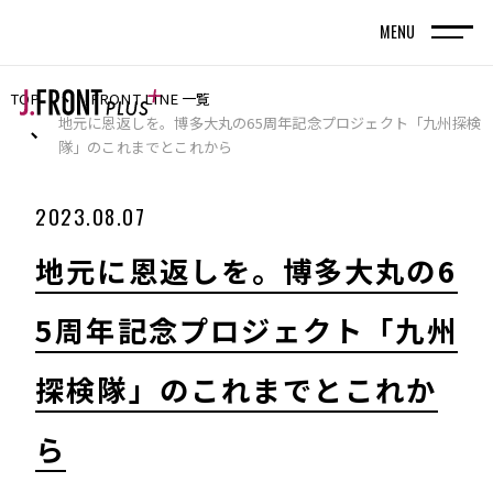
MENU
TOP
FRONT LINE 一覧
TOP
トップページ
地元に恩返しを。博多大丸の65周年記念プロジェクト「九州探検
隊」のこれまでとこれから
FRONT LINE
2023.08.07
記事
地元に恩返しを。博多大丸の6
SPECIAL EDITION
5周年記念プロジェクト「九州
特集記事
探検隊」のこれまでとこれか
百貨店が街の新しい風景を編んでいく。神戸旧居
留地で体現する、共創型まちづくりの実践
ら
名古屋・栄エリアをデスティネーション（目的
地）に― グループシナジーと地域連携で街の魅