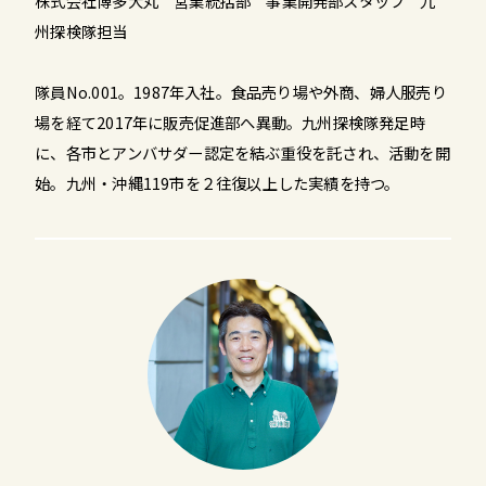
株式会社博多大丸 営業統括部 事業開発部スタッフ 九
州探検隊担当
隊員No.001。1987年入社。食品売り場や外商、婦人服売り
場を経て2017年に販売促進部へ異動。九州探検隊発足時
に、各市とアンバサダー認定を結ぶ重役を託され、活動を開
始。九州・沖縄119市を２往復以上した実績を持つ。