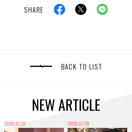
SHARE
BACK TO LIST
N
E
W
A
R
T
I
C
L
E
2026.07.31
2026.07.10