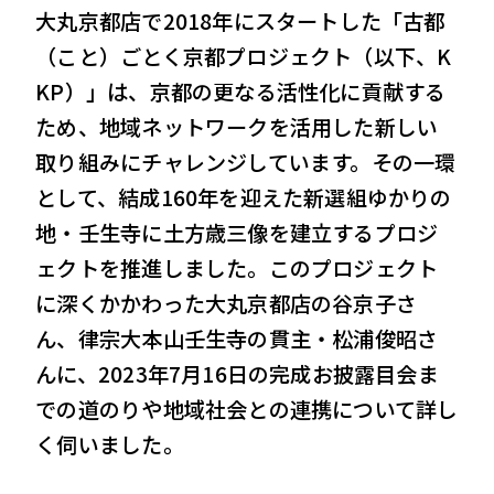
大丸京都店で2018年にスタートした「古都
（こと）ごとく京都プロジェクト（以下、K
VIEW MORE
KP）」は、京都の更なる活性化に貢献する
ため、地域ネットワークを活用した新しい
会社案内
IR情報
取り組みにチャレンジしています。その一環
として、結成160年を迎えた新選組ゆかりの
サステナビリティ
ニュース＆トピックス
地・壬生寺に土方歳三像を建立するプロジ
採用情報
お問い合わせ
ェクトを推進しました。このプロジェクト
に深くかかわった大丸京都店の谷京子さ
ん、律宗大本山壬生寺の貫主・松浦俊昭さ
んに、2023年7月16日の完成お披露目会ま
での道のりや地域社会との連携について詳し
く伺いました。