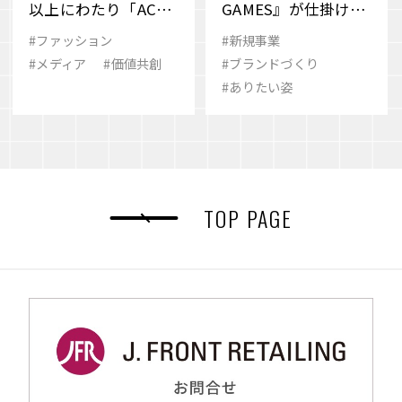
以上にわたり「ACRO
GAMES』が仕掛ける
SS」が捉え続けてき
新しいパブリッシン
#ファッション
#新規事業
た、変化の“兆し”と
グのかたち
#メディア
#価値共創
#ブランドづくり
その先
#ありたい姿
TOP PAGE