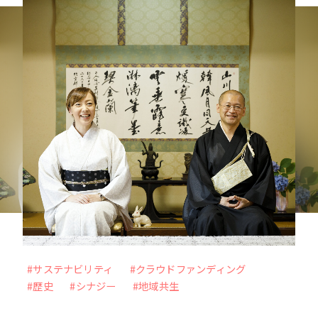
力を最大化
未来をより良く、面白くするー 従業員のWillを
起点に、スタートアップ企業との共創を目指すC
VC
VIEW MORE
#メタバース
#Web3時代
#DX
#外部の知見
#アナザーアドレス
#サステナビリティ
#クラウドファンディング
#ファッション
#サブスクリプション
#歴史
#シナジー
#地域共生
#自分事
#サービス
#新規事業