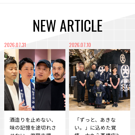
N
E
W
A
R
T
I
C
L
E
2026.07.31
2026.07.10
酒造りを止めない、
「ずっと、あきな
味の記憶を途切れさ
い。」に込めた覚