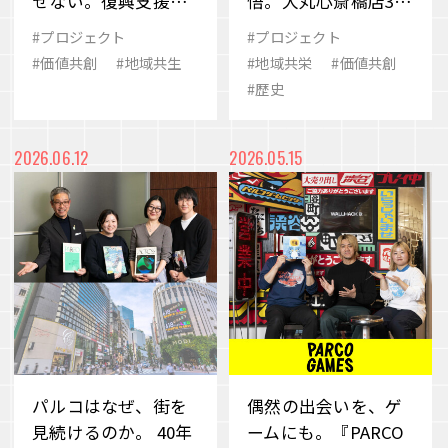
せない。復興支援を
悟。大丸心斎橋店300
超えて続く共創のか
周年に見る「場のち
#プロジェクト
#プロジェクト
たち
から」
#価値共創
#地域共生
#地域共栄
#価値共創
#歴史
2026.06.12
2026.05.15
パルコはなぜ、街を
偶然の出会いを、ゲ
見続けるのか。 40年
ームにも。『PARCO