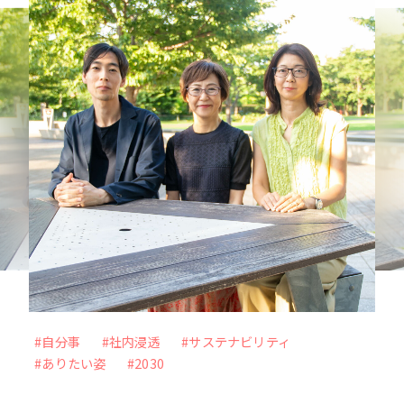
力を最大化
未来をより良く、面白くするー 従業員のWillを
起点に、スタートアップ企業との共創を目指すC
VC
VIEW MORE
#メタバース
#Web3時代
#DX
#外部の知見
#アナザーアドレス
#自分事
#社内浸透
#サステナビリティ
#ファッション
#サブスクリプション
#ありたい姿
#2030
#自分事
#サービス
#新規事業