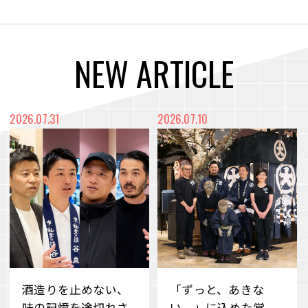
N
E
W
A
R
T
I
C
L
E
2026.07.31
2026.07.10
酒造りを止めない、
「ずっと、あきな
味の記憶を途切れさ
い。」に込めた覚