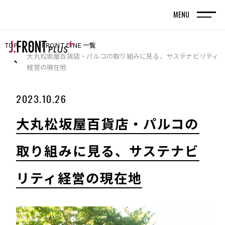
MENU
TOP
FRONT LINE 一覧
TOP
トップページ
大丸松坂屋百貨店・パルコの取り組みに見る、サステナビリティ
経営の現在地
FRONT LINE
2023.10.26
記事
大丸松坂屋百貨店・パルコの
SPECIAL EDITION
取り組みに見る、サステナビ
特集記事
リティ経営の現在地
百貨店が街の新しい風景を編んでいく。神戸旧居
留地で体現する、共創型まちづくりの実践
名古屋・栄エリアをデスティネーション（目的
地）に― グループシナジーと地域連携で街の魅