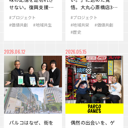
せない。復興支援を
悟。大丸心斎橋店300
超えて続く共創のか
周年に見る「場のち
#プロジェクト
#プロジェクト
たち
から」
#価値共創
#地域共生
#地域共栄
#価値共創
#歴史
2026.06.12
2026.05.15
パルコはなぜ、街を
偶然の出会いを、ゲ