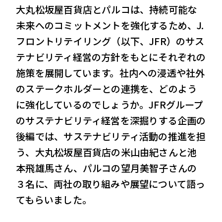
大丸松坂屋百貨店とパルコは、持続可能な
未来へのコミットメントを強化するため、J.
VIEW MORE
フロントリテイリング（以下、JFR）のサス
テナビリティ経営の方針をもとにそれぞれの
会社案内
IR情報
施策を展開しています。社内への浸透や社外
のステークホルダーとの連携を、どのよう
サステナビリティ
ニュース＆トピックス
に強化しているのでしょうか。JFRグループ
採用情報
お問い合わせ
のサステナビリティ経営を深掘りする企画の
後編では、サステナビリティ活動の推進を担
う、大丸松坂屋百貨店の米山由紀さんと池
本飛雄馬さん、パルコの望月美智子さんの
３名に、両社の取り組みや展望について語っ
てもらいました。