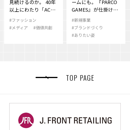
見続けるのか。 40年
ームにも。『PARCO
以上にわたり「ACRO
GAMES』が仕掛ける
SS」が捉え続けてき
新しいパブリッシン
#ファッション
#新規事業
た、変化の“兆し”と
グのかたち
#メディア
#価値共創
#ブランドづくり
その先
#ありたい姿
TOP PAGE