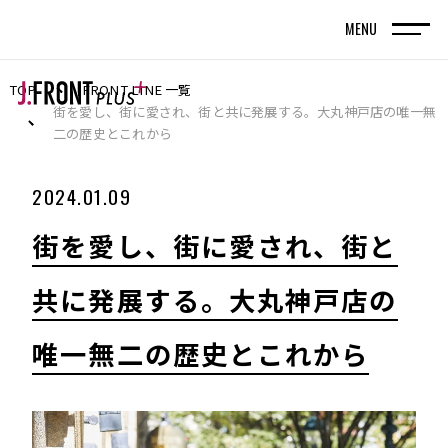
MENU
TOP
FRONT LINE 一覧
TOP
トップページ
街を愛し、街に愛され、街と共に発展する。大丸神戸店の唯一無
二の歴史とこれから
FRONT LINE
2024.01.09
記事
街を愛し、街に愛され、街と
SPECIAL EDITION
共に発展する。大丸神戸店の
特集記事
唯一無二の歴史とこれから
百貨店が街の新しい風景を編んでいく。神戸旧居
留地で体現する、共創型まちづくりの実践
名古屋・栄エリアをデスティネーション（目的
地）に― グループシナジーと地域連携で街の魅