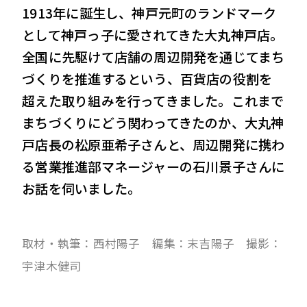
1913年に誕生し、神戸元町のランドマーク
として神戸っ子に愛されてきた大丸神戸店。
VIEW MORE
全国に先駆けて店舗の周辺開発を通じてまち
づくりを推進するという、百貨店の役割を
会社案内
IR情報
超えた取り組みを行ってきました。これまで
まちづくりにどう関わってきたのか、大丸神
サステナビリティ
ニュース＆トピックス
戸店長の松原亜希子さんと、周辺開発に携わ
採用情報
お問い合わせ
る営業推進部マネージャーの石川景子さんに
お話を伺いました。
取材・執筆：西村陽子 編集：末吉陽子 撮影：
宇津木健司