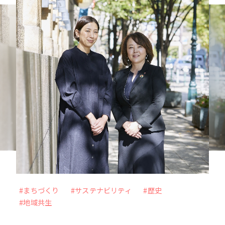
力を最大化
未来をより良く、面白くするー 従業員のWillを
起点に、スタートアップ企業との共創を目指すC
VC
VIEW MORE
#メタバース
#Web3時代
#DX
#外部の知見
#アナザーアドレス
#まちづくり
#サステナビリティ
#歴史
#ファッション
#サブスクリプション
#地域共生
#自分事
#サービス
#新規事業