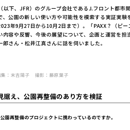
グ（以下、JFR）のグループ会社であるJ.フロント都
で、公園の新しい使い方や可能性を模索する実証実験
023年9月27日から10月2日まで）。「PAXX？（
い内容や反響、今後の展望について、企画と運営を担
一郎さん・松井江真さんに話を伺いました。
編集：末吉陽子 撮影：藤原葉子
見据え、公園再整備のあり方を検証
開発が公園再整備のプロジェクトに携わっているのですか。