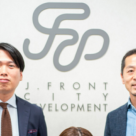
llを起点に、スタートアッ
VIEW MORE
X
#外部の知見
#サービス
VIEW MORE