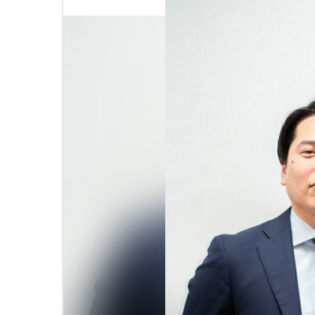
未来をより良く、面白くするー 従業員のWi
プ企業との共創を目指すCVC
#メタバース
#Web3時代
#D
#アナザーアドレス
#ファッション
#サブスクリプション
#自分事
#新規事業
会社案内
IR情報