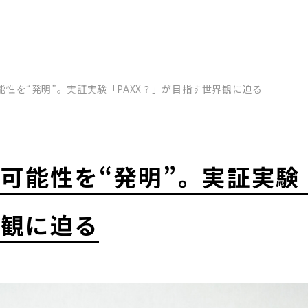
能性を“発明”。実証実験「PAXX？」が目指す世界観に迫る
可能性を“発明”。実証実験「
界観に迫る
戸旧居留地で体現する、共
目的地）に― グループシナ