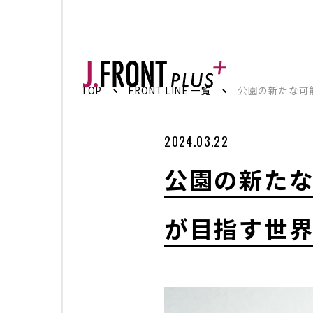
TOP
TOP
FRONT LINE 一覧
公園の新たな可
トップページ
2024.03.22
FRONT LINE
記事
公園の新たな
SPECIAL EDITION
特集記事
が目指す世
百貨店が街の新しい風景を編んでいく。神
創型まちづくりの実践
名古屋・栄エリアをデスティネーション（
ジーと地域連携で街の魅力を最大化