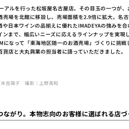
ニューアルを行った松坂屋名古屋店。その目玉の一つが
酒売場を北館に移設し、売場面積を2.9倍に拡大。名
や日本ワインの品揃えに優れたIMADEYAの強みを
インまで、幅広いニーズに応えるラインナップを実現し
EAMになって「東海地区随一のお酒売場」づくりに挑
百貨店と大丸興業の担当者に語っていただきました。
：末吉陽子 撮影：上野英和
つながり。本物志向のお客様に選ばれる店づ