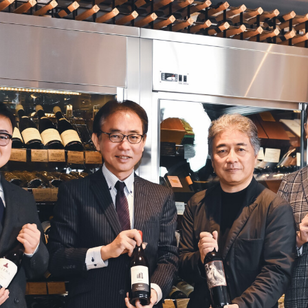
llを起点に、スタートアッ
VIEW MORE
X
#外部の知見
#サービス
VIEW MORE