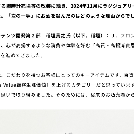
行する腕時計売場等の改装に続き、2024年11月にラグジュア
た。「次の一手」にお酒を選んだのはどのような理由からで
ンテンツ開発第２部 稲垣貴之氏（以下、稲垣）：
Ｊ．フロ
し、心が高揚するような消費や体験を好む「高質・高揚消費
装を進めてきました。
は、こだわりを持つお客様にとってのキーアイテムです。百
Time Value顧客生涯価値）を上げるカテゴリーだと思って
の思いで取り組みました。そのためには、従来のお酒売場か