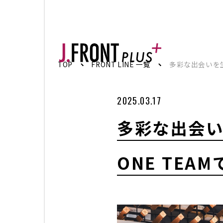
TOP
TOP
FRONT LINE 一覧
多彩な出会いを
トップページ
2025.03.17
FRONT LINE
記事
多彩な出会
SPECIAL EDITION
特集記事
ONE TE
百貨店が街の新しい風景を編んでいく。神
創型まちづくりの実践
名古屋・栄エリアをデスティネーション（
ジーと地域連携で街の魅力を最大化