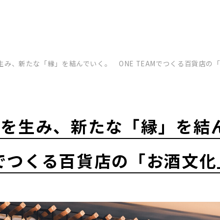
生み、新たな「縁」を結んでいく。 ONE TEAMでつくる百貨店の
いを生み、新たな「縁」を
AMでつくる百貨店の「お酒文
戸旧居留地で体現する、共
目的地）に― グループシナ