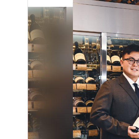
未来をより良く、面白くするー 従業員のWi
プ企業との共創を目指すCVC
#メタバース
#Web3時代
#D
#アナザーアドレス
#ファッション
#サブスクリプション
#自分事
#新規事業
会社案内
IR情報