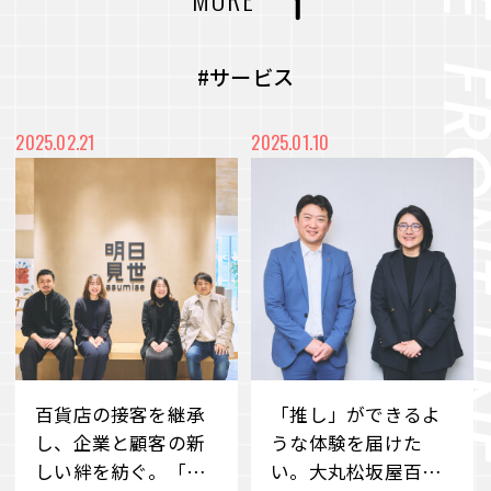
力を最大化
#CVC
#コミュニティ
#社内浸透
未来をより良く、面白くするー 従業員のWillを
#アート
#メディア
#プロジェクト
#サービス
起点に、スタートアップ企業との共創を目指すC
VC
#都市開発
#まちづくり
#廃材再活用
2025.02.21
2025.01.10
VIEW MORE
#産学連携
#端材再活用
#デベロッパー事業
#職場づくり
#障がい者雇用
#雇用促進
#地域共栄
#リユース
#価値共創
#環境共生
#メタバース
#Web3時代
#DX
#事業承継
#ブランドづくり
#外部の知見
#アナザーアドレス
百貨店の接客を継承
「推し」ができるよ
#サステナビリティ
#若手社員
#ファッション
#サブスクリプション
し、企業と顧客の新
うな体験を届けた
しい絆を紡ぐ。「明
い。大丸松坂屋百貨
#クラウドファンディング
#消費科学研究所
#自分事
#サービス
#新規事業