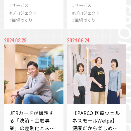
日見世」現場スタッ
店宗森社長×和田プ
#サービス
#サービス
#歴史
#eスポーツ
#ありたい姿
フと出品企業の想い
ロジェクトマネージ
#プロジェクト
#プロジェクト
VIEW MORE
ャーに聞く「明日見
#職場づくり
#職場づくり
#2030
#シナジー
#SCARZ
世」の挑戦
#事業変革
#M&A
#イノベーション
会社案内
IR情報
2024.08.29
2024.06.24
#ビューティー
#地域共生
#品質
サステナビリティ
ニュース＆トピックス
採用情報
お問い合わせ
JFRカードが構想す
【PARCO 医療ウェル
る「決済・金融事
ネスモールWelpa】
業」の差別化と未来
健康だから楽しめる