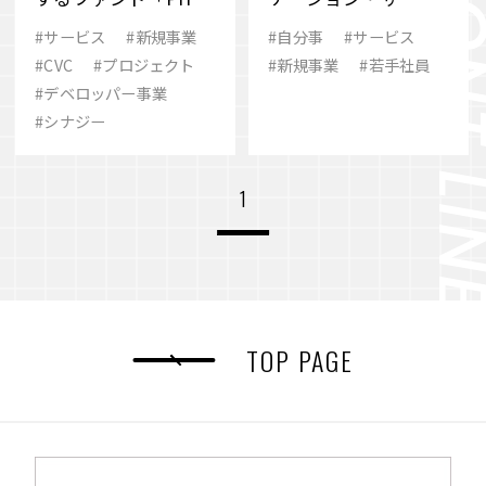
Fund」設立の背景と
スが成功した理由
#サービス
#新規事業
#自分事
#サービス
展望
#CVC
#プロジェクト
#新規事業
#若手社員
#デベロッパー事業
#シナジー
1
TOP PAGE