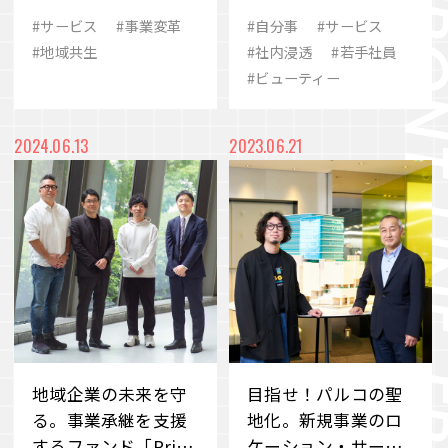
図
パルコ が女性たちへ
#サービス
#事業変革
#自分事
#サービス
伝えたい“未病対
#地域共生
#社内浸透
#若手社員
策”のこと
#ビューティー
2024.06.13
2023.06.21
地域企業の未来を守
目指せ！パルコの聖
る。事業承継を支援
地化。新規事業のロ
するファンド「Pride
ケーション・サービ