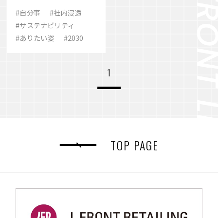
みとこれから
#自分事
#社内浸透
#サステナビリティ
#ありたい姿
#2030
1
TOP PAGE