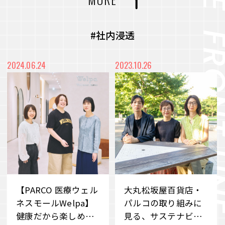
力を最大化
#CVC
#コミュニティ
#社内浸透
未来をより良く、面白くするー 従業員のWillを
#アート
#メディア
#プロジェクト
#社内浸透
起点に、スタートアップ企業との共創を目指すC
VC
#都市開発
#まちづくり
#廃材再活用
2024.06.24
2023.10.26
VIEW MORE
#産学連携
#端材再活用
#デベロッパー事業
#職場づくり
#障がい者雇用
#雇用促進
#地域共栄
#リユース
#価値共創
#環境共生
#メタバース
#Web3時代
#DX
#事業承継
#ブランドづくり
#外部の知見
#アナザーアドレス
【PARCO 医療ウェル
大丸松坂屋百貨店・
#サステナビリティ
#若手社員
#ファッション
#サブスクリプション
ネスモールWelpa】
パルコの取り組みに
健康だから楽しめる
見る、サステナビリ
#クラウドファンディング
#消費科学研究所
#自分事
#サービス
#新規事業