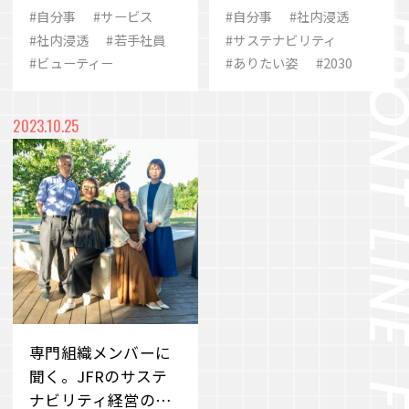
パルコ が女性たちへ
ティ経営の現在地
#自分事
#サービス
#自分事
#社内浸透
#歴史
#eスポーツ
#ありたい姿
伝えたい“未病対
#社内浸透
#若手社員
#サステナビリティ
VIEW MORE
策”のこと
#ビューティー
#ありたい姿
#2030
#2030
#シナジー
#SCARZ
#事業変革
#M&A
#イノベーション
会社案内
IR情報
2023.10.25
#ビューティー
#地域共生
#品質
サステナビリティ
ニュース＆トピックス
採用情報
お問い合わせ
専門組織メンバーに
聞く。JFRのサステ
ナビリティ経営の歩