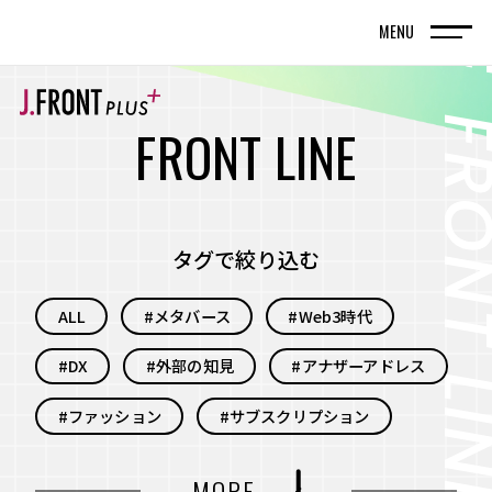
MENU
TOP
トップページ
F
R
O
N
T
L
I
N
E
FRONT LINE
記事
タグで絞り込む
SPECIAL EDITION
ALL
#メタバース
#Web3時代
特集記事
#DX
#外部の知見
#アナザーアドレス
百貨店が街の新しい風景を編んでいく。神戸旧居
留地で体現する、共創型まちづくりの実践
#ファッション
#サブスクリプション
名古屋・栄エリアをデスティネーション（目的
#自分事
#サービス
#新規事業
MORE
地）に― グループシナジーと地域連携で街の魅