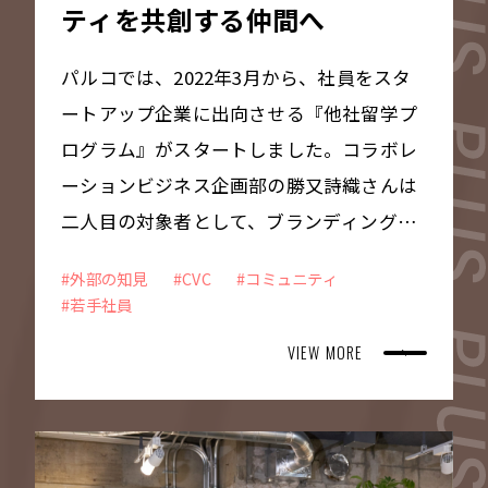
ティを共創する仲間へ
パルコでは、2022年3月から、社員をスタ
ートアップ企業に出向させる『他社留学プ
ログラム』がスタートしました。コラボレ
ーションビジネス企画部の勝又詩織さんは
二人目の対象者として、ブランディングプ
ロフィールツール『lit.link（リットリン
#外部の知見
#CVC
#コミュニティ
ク）』、体験型ファン育成プラットフォー
#若手社員
ム『WeClip（ウィークリップ）』を開発・
VIEW MORE
運営するTieUps株式会社(タイアップス株
式会社、以下、TieUps)へ出向し、22年9月
から約半年間勤務しました。現在はその縁
が新たな実を結び、TieUpsと共に、企業と