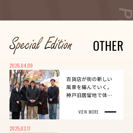
た各社のキーパーソン4人に、企画の背景や
狙い、手応えを語ってもらいました。
O
T
H
E
R
2026.04.09
百貨店が街の新しい
風景を編んでいく。
神戸旧居留地で体現
する、共創型まちづ
くりの実践
VIEW MORE
2025.03.17