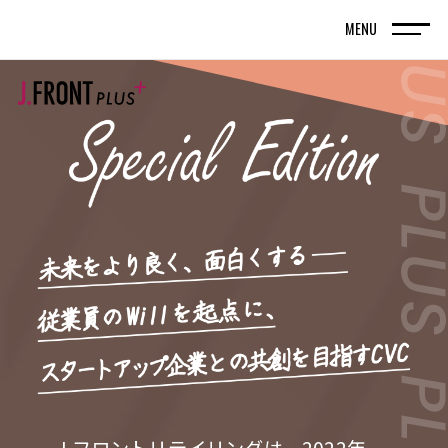
MENU
TOP
トップページ
FRONT LINE
記事
SPECIAL EDITION
特集記事
百貨店が街の新しい風景を編んでいく。神戸旧居
留地で体現する、共創型まちづくりの実践
名古屋・栄エリアをデスティネーション（目的
地）に― グループシナジーと地域連携で街の魅