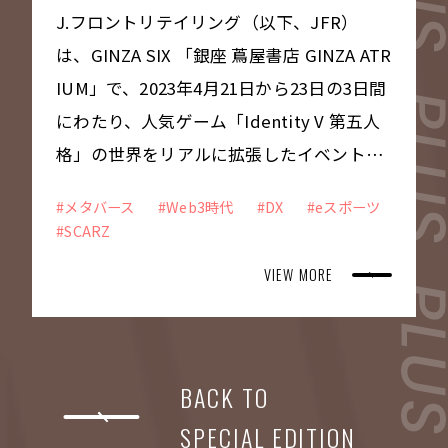
J.フロントリテイリング（以下、JFR）
は、GINZA SIX 「銀座 蔦屋書店 GINZA ATR
IUM」で、2023年4月21日から23日の3日間
にわたり、人気ゲーム「Identity V 第五人
格」の世界をリアルに拡張したイベント
「SCARZ Real Metaverse with Identity V
#メタバース
#Web3時代
#DX
#eスポーツ
powered by STYLY」を開催しました。 メ
#SCARZ
タバース ・web3プロジェクトの一環であ
VIEW MORE
るこのイベントでタッグを組んだのは、プ
ロesportsチーム「SCARZ」を運営するJFR
グループのXENOZと、CVC出資先企業でメ
タバーステクノロジーを開発するPsychic V
BACK TO
R Labの2社。イベントの開催に深く関わっ
SPECIAL EDITION