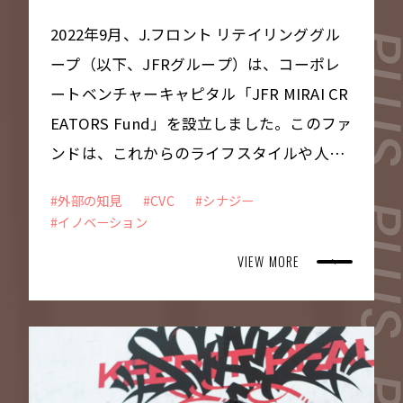
2022年9月、J.フロント リテイリンググル
ープ（以下、JFRグループ）は、コーポレ
ートベンチャーキャピタル「JFR MIRAI CR
EATORS Fund」を設立しました。このファ
ンドは、これからのライフスタイルや人と
のつながりなどにおける新しい価値や未来
#外部の知見
#CVC
#シナジー
の創出を目指して、外部のスタートアップ
#イノベーション
に出資するために誕生しました。今回ご紹
VIEW MORE
介するのは、ITで旅行業界に変革を起こす
トップランナーとして注目される「Japan
Culture and Technology」への出資事例。
ファンドのビジョンやコラボレーションの
経緯について、キーパーソンの3名に詳しく