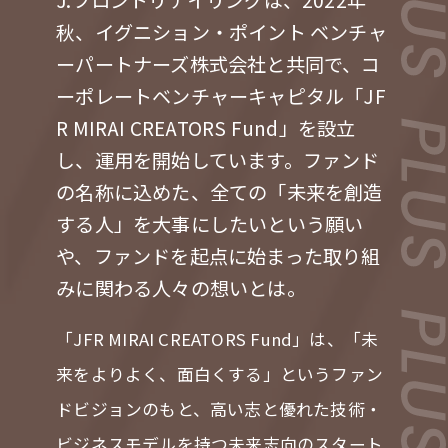
J.フロントリテイリングは、2022年
力を最大化
秋、イグニション・ポイント ベンチャ
未来をより良く、面白くするー 従業員のWillを
ーパートナーズ株式会社と共同で、コ
起点に、スタートアップ企業との共創を目指すC
ーポレートベンチャーキャピタル「JF
VC
R MIRAI CREATORS Fund」を設立
VIEW MORE
し、運用を開始しています。ファンド
の名称に込めた、全ての「未来を創造
する人」を大事にしたいという願い
や、ファンドを起点に始まった取り組
みに関わる人々の想いとは。
#メタバース
#Web3時代
#DX
「JFR MIRAI CREATORS Fund」は、「未
#外部の知見
#アナザーアドレス
来をよりよく、面白くする」というファン
#ファッション
#サブスクリプション
ドビジョンのもと、高い志と優れた技術・
ビジネスモデルを持つ未来志向のスタート
#自分事
#サービス
#新規事業