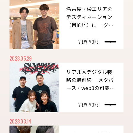
名古屋・栄エリアを
デスティネーション
（目的地）に― グル
ープシナジーと地域
連携で街の魅力を最
VIEW MORE
大化
2023.05.29
リアル×デジタル戦
略の最前線― メタバ
ース・web3の可能性
を探る
VIEW MORE
2023.03.14