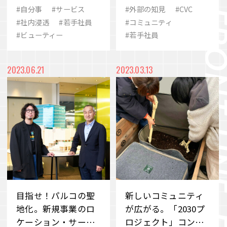
パルコ が女性たちへ
ティを共創する仲間
#自分事
#サービス
#外部の知見
#CVC
#歴史
#eスポーツ
#ありたい姿
伝えたい“未病対
へ
#社内浸透
#若手社員
#コミュニティ
VIEW MORE
策”のこと
#ビューティー
#若手社員
#2030
#シナジー
#SCARZ
#事業変革
#M&A
#イノベーション
会社案内
IR情報
2023.06.21
2023.03.13
#ビューティー
#地域共生
#品質
サステナビリティ
ニュース＆トピックス
採用情報
お問い合わせ
目指せ！パルコの聖
新しいコミュニティ
地化。新規事業のロ
が広がる。「2030プ
ケーション・サービ
ロジェクト」コンポ