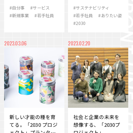
スが成功した理由
ストコミュニティと
#自分事
#サービス
#サステナビリティ
は？
#新規事業
#若手社員
#若手社員
#ありたい姿
#2030
2023.03.06
2023.02.20
新しい才能の種を育
社会と企業の未来を
てる。「2030 プロジ
想像する、「2030プ
ェクト」プランター
ロジェクト」。