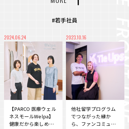
力を最大化
#CVC
#コミュニティ
#社内浸透
未来をより良く、面白くするー 従業員のWillを
#アート
#メディア
#プロジェクト
#若手社員
起点に、スタートアップ企業との共創を目指すC
VC
#都市開発
#まちづくり
#廃材再活用
2024.06.24
2023.10.16
VIEW MORE
#産学連携
#端材再活用
#デベロッパー事業
#職場づくり
#障がい者雇用
#雇用促進
#地域共栄
#リユース
#価値共創
#環境共生
#メタバース
#Web3時代
#DX
#事業承継
#ブランドづくり
#外部の知見
#アナザーアドレス
【PARCO 医療ウェル
他社留学プログラム
#サステナビリティ
#若手社員
#ファッション
#サブスクリプション
ネスモールWelpa】
でつながった縁か
健康だから楽しめる
ら、ファンコミュニ
#クラウドファンディング
#消費科学研究所
#自分事
#サービス
#新規事業