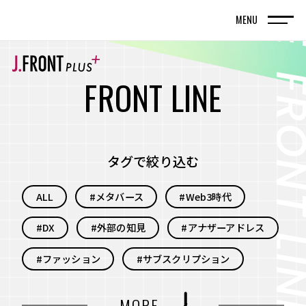
MENU
TOP
トップページ
F
R
O
N
T
L
I
N
E
FRONT LINE
記事
タグで絞り込む
SPECIAL EDITION
ALL
#メタバース
#Web3時代
特集記事
#DX
#外部の知見
#アナザーアドレス
百貨店が街の新しい風景を編んでいく。神戸旧居
留地で体現する、共創型まちづくりの実践
#ファッション
#サブスクリプション
名古屋・栄エリアをデスティネーション（目的
#自分事
#サービス
#新規事業
MORE
地）に― グループシナジーと地域連携で街の魅