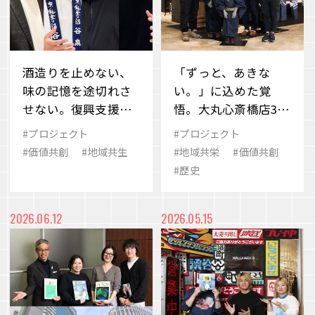
酒造りを止めない、
「ずっと、あきな
味の記憶を途切れさ
い。」に込めた覚
せない。復興支援を
悟。大丸心斎橋店300
超えて続く共創のか
周年に見る「場のち
#プロジェクト
#プロジェクト
たち
から」
#価値共創
#地域共生
#地域共栄
#価値共創
#歴史
2026.06.12
2026.05.15