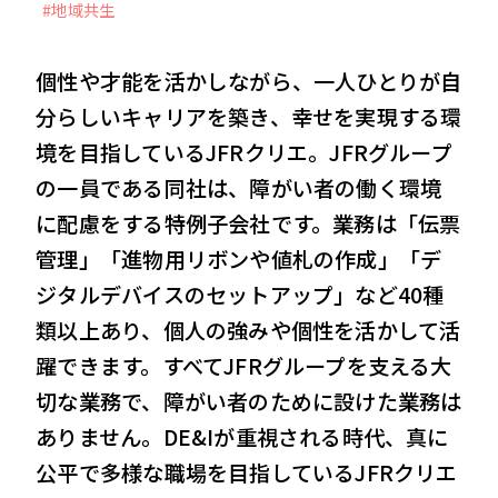
#地域共生
VIEW MORE
個性や才能を活かしながら、一人ひとりが自
分らしいキャリアを築き、幸せを実現する環
境を目指しているJFRクリエ。JFRグループ
会社案内
IR情報
の一員である同社は、障がい者の働く環境
サステナビリティ
ニュース＆トピックス
に配慮をする特例子会社です。業務は「伝票
採用情報
お問い合わせ
管理」「進物用リボンや値札の作成」「デ
ジタルデバイスのセットアップ」など40種
類以上あり、個人の強みや個性を活かして活
躍できます。すべてJFRグループを支える大
切な業務で、障がい者のために設けた業務は
ありません。DE&Iが重視される時代、真に
公平で多様な職場を目指しているJFRクリエ