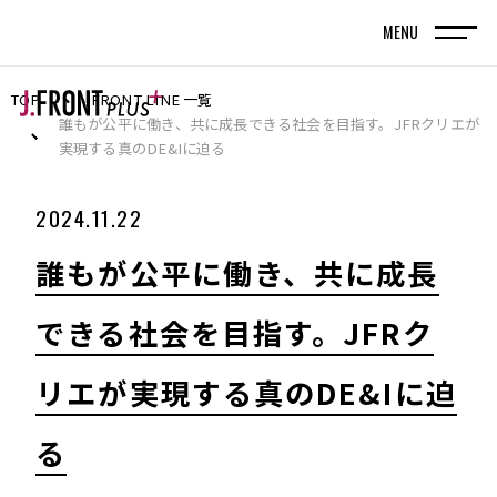
MENU
TOP
FRONT LINE 一覧
TOP
トップページ
誰もが公平に働き、共に成長できる社会を目指す。JFRクリエが
実現する真のDE&Iに迫る
FRONT LINE
2024.11.22
記事
誰もが公平に働き、共に成長
SPECIAL EDITION
できる社会を目指す。JFRク
特集記事
リエが実現する真のDE&Iに迫
百貨店が街の新しい風景を編んでいく。神戸旧居
留地で体現する、共創型まちづくりの実践
る
名古屋・栄エリアをデスティネーション（目的
地）に― グループシナジーと地域連携で街の魅