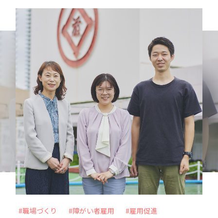
力を最大化
未来をより良く、面白くするー 従業員のWillを
起点に、スタートアップ企業との共創を目指すC
VC
VIEW MORE
#メタバース
#Web3時代
#DX
#外部の知見
#アナザーアドレス
#ファッション
#サブスクリプション
#職場づくり
#障がい者雇用
#雇用促進
#自分事
#サービス
#新規事業