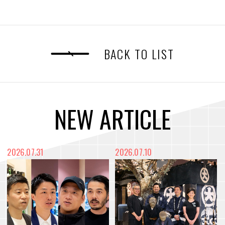
BACK TO LIST
N
E
W
A
R
T
I
C
L
E
2026.07.31
2026.07.10