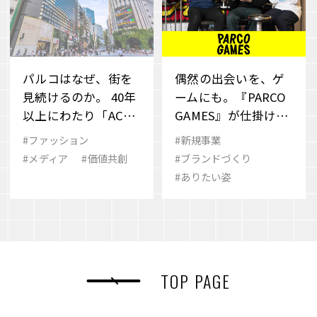
パルコはなぜ、街を
偶然の出会いを、ゲ
見続けるのか。 40年
ームにも。『PARCO
以上にわたり「ACRO
GAMES』が仕掛ける
SS」が捉え続けてき
新しいパブリッシン
#ファッション
#新規事業
た、変化の“兆し”と
グのかたち
#メディア
#価値共創
#ブランドづくり
その先
#ありたい姿
TOP PAGE