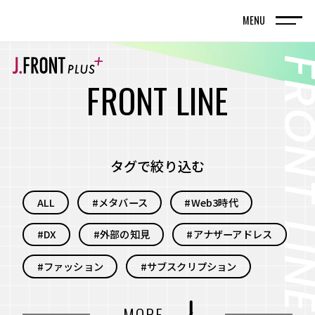
MENU
TOP
トップページ
F
R
O
N
T
L
I
N
E
FRONT LINE
記事
タグで絞り込む
SPECIAL EDITION
ALL
#メタバース
#Web3時代
特集記事
#DX
#外部の知見
#アナザーアドレス
百貨店が街の新しい風景を編んでいく。神戸旧居
留地で体現する、共創型まちづくりの実践
#ファッション
#サブスクリプション
名古屋・栄エリアをデスティネーション（目的
#自分事
#サービス
#新規事業
MORE
地）に― グループシナジーと地域連携で街の魅