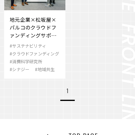
地元企業×松坂屋×
パルコのクラウドフ
ァンディングサポー
トプロジェクトで地
#サステナビリティ
域の未来を紡ぐ
#クラウドファンディング
#消費科学研究所
#シナジー
#地域共生
1