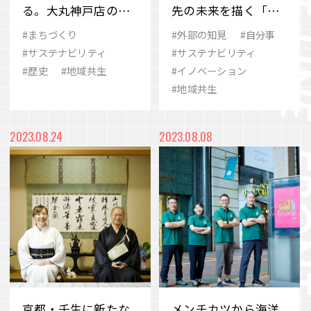
る。大丸神戸店の唯
先の未来を描く「未
一無二の歴史とこれ
来定番研究所」
#まちづくり
#外部の知見
#自分事
から
#サステナビリティ
#サステナビリティ
#歴史
#地域共生
#イノベーション
#地域共生
2023.08.24
2023.08.08
京都・壬生に新たな
メンチカツから海洋