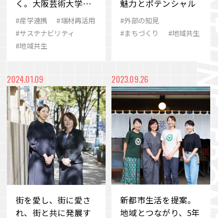
く。大阪芸術大学×
魅力とポテンシャル
J.フロント建装のア
#産学連携
#端材再活用
#外部の知見
ップサイクルプロジ
#サステナビリティ
#まちづくり
#地域共生
ェクト
#地域共生
2024.01.09
2023.09.26
街を愛し、街に愛さ
新都市生活を提案。
れ、街と共に発展す
地域とつながり、5年