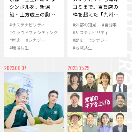
シンボルを。新選
ゴミまで。百貨店の
組・土方歳三の胸像
枠を超えた「九州探
建立プロジェクトに
検隊」の幅広い活動
#サステナビリティ
#外部の知見
#自分事
迫る
を知る
#クラウドファンディング
#サステナビリティ
#歴史
#シナジー
#歴史
#シナジー
#地域共生
#地域共生
2023.08.07
2023.05.25