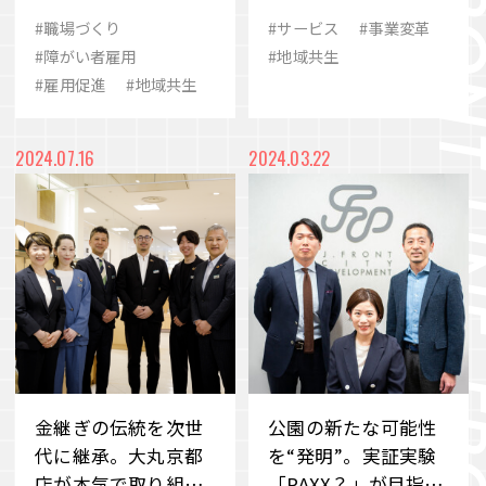
が実現する真のDE&I
図
#職場づくり
#サービス
#事業変革
に迫る
#障がい者雇用
#地域共生
#雇用促進
#地域共生
2024.07.16
2024.03.22
金継ぎの伝統を次世
公園の新たな可能性
代に継承。大丸京都
を“発明”。実証実験
店が本気で取り組む
「PAXX？」が目指す