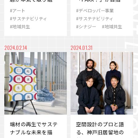
新しいビジネスのか
世界観に迫る
#アート
#デベロッパー事業
たち
#サステナビリティ
#サステナビリティ
#地域共生
#シナジー
#地域共生
2024.02.14
2024.01.31
端材の再生でサステ
空間設計のプロと語
ナブルな未来を描
る、神戸旧居留地の