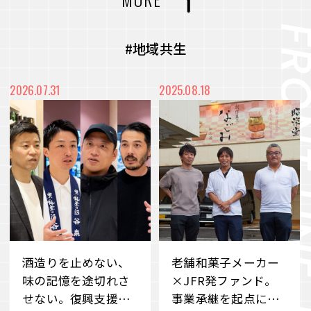
力を最大化
#CVC
#コミュニティ
#社内浸透
未来をより良く、面白くするー 従業員のWillを
#アート
#メディア
#プロジェクト
#地域共生
起点に、スタートアップ企業との共創を目指すC
VC
#都市開発
#まちづくり
#廃材再活用
2026.07.31
2025.08.18
VIEW MORE
#産学連携
#端材再活用
#デベロッパー事業
#職場づくり
#障がい者雇用
#雇用促進
#地域共栄
#リユース
#価値共創
#環境共生
#メタバース
#Web3時代
#DX
#事業承継
#ブランドづくり
#外部の知見
#アナザーアドレス
酒造りを止めない、
老舗和菓子メーカー
#サステナビリティ
#若手社員
#ファッション
#サブスクリプション
味の記憶を途切れさ
×JFR発ファンド。
せない。復興支援を
事業承継を起点に
#クラウドファンディング
#消費科学研究所
#自分事
#サービス
#新規事業