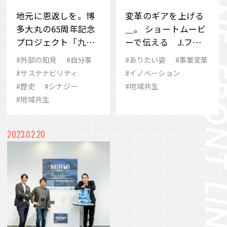
地元に恩返しを。博
変革のギアを上げる
多大丸の65周年記念
＿。 ショートムービ
プロジェクト「九州
ーで伝える J.フロ
探検隊」のこれまで
ント リテイリングの
#外部の知見
#自分事
#ありたい姿
#事業変革
とこれから
「今」
#サステナビリティ
#イノベーション
#歴史
#シナジー
#地域共生
#地域共生
2023.02.20