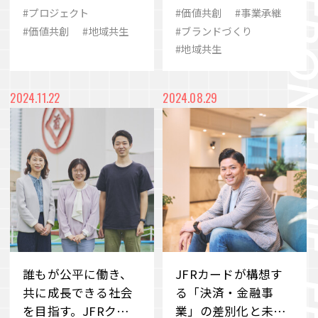
超えて続く共創のか
「二人三脚」で描く
#プロジェクト
#価値共創
#事業承継
#歴史
#eスポーツ
#ありたい姿
たち
未来
#価値共創
#地域共生
#ブランドづくり
VIEW MORE
#地域共生
#2030
#シナジー
#SCARZ
#事業変革
#M&A
#イノベーション
会社案内
IR情報
2024.11.22
2024.08.29
#ビューティー
#地域共生
#品質
サステナビリティ
ニュース＆トピックス
採用情報
お問い合わせ
誰もが公平に働き、
JFRカードが構想す
共に成長できる社会
る「決済・金融事
を目指す。JFRクリエ
業」の差別化と未来