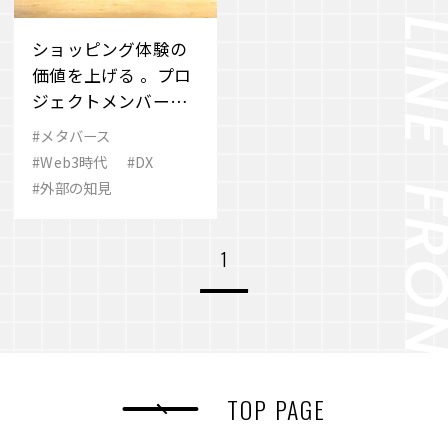
ショッピング体験の
価値を上げる 。プロ
ジェクトメンバーた
ちが構想するメタバ
#メタバース
ース活用の未来
#Web3時代
#DX
#外部の知見
1
TOP PAGE