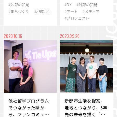
メディアとプロジェ
#外部の知見
#DX
#外部の知見
#歴史
#eスポーツ
#ありたい姿
クト
#まちづくり
#地域共生
#アート
#メディア
VIEW MORE
#プロジェクト
#2030
#シナジー
#SCARZ
#事業変革
#M&A
#イノベーション
会社案内
IR情報
2023.10.16
2023.09.26
#ビューティー
#地域共生
#品質
サステナビリティ
ニュース＆トピックス
採用情報
お問い合わせ
他社留学プログラム
新都市生活を提案。
でつながった縁か
地域とつながり、5年
ら、ファンコミュニ
先の未来を描く「未