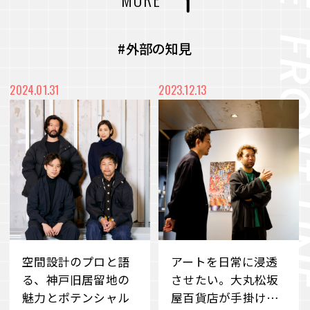
力を最大化
#CVC
#コミュニティ
#社内浸透
未来をより良く、面白くするー 従業員のWillを
#アート
#メディア
#プロジェクト
#外部の知見
起点に、スタートアップ企業との共創を目指すC
VC
#都市開発
#まちづくり
#廃材再活用
2024.01.31
2023.12.13
VIEW MORE
#産学連携
#端材再活用
#デベロッパー事業
#職場づくり
#障がい者雇用
#雇用促進
#地域共栄
#リユース
#価値共創
#環境共生
#メタバース
#Web3時代
#DX
#事業承継
#ブランドづくり
#外部の知見
#アナザーアドレス
空間設計のプロと語
アートを日常に浸透
#サステナビリティ
#若手社員
#ファッション
#サブスクリプション
る、神戸旧居留地の
させたい。大丸松坂
魅力とポテンシャル
屋百貨店が手掛ける
#クラウドファンディング
#消費科学研究所
#自分事
#サービス
#新規事業