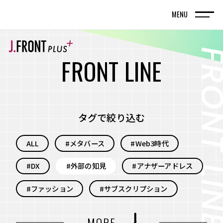
MENU
TOP
トップページ
F
R
O
N
T
L
I
N
E
FRONT LINE
記事
タグで絞り込む
SPECIAL EDITION
ALL
#メタバース
#Web3時代
特集記事
#DX
#外部の知見
#アナザーアドレス
百貨店が街の新しい風景を編んでいく。神戸旧居
留地で体現する、共創型まちづくりの実践
#ファッション
#サブスクリプション
名古屋・栄エリアをデスティネーション（目的
#自分事
#サービス
#新規事業
MORE
地）に― グループシナジーと地域連携で街の魅