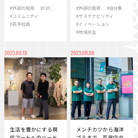
ティを共創する仲間
来定番研究所」
#外部の知見
#CVC
#外部の知見
#自分事
へ
#コミュニティ
#サステナビリティ
#若手社員
#イノベーション
#地域共生
2023.09.19
2023.08.08
生活を豊かにする現
メンチカツから海洋
代アートへのハード
ゴミまで。百貨店の