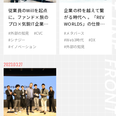
従業員のWillを起点
企業の枠を越えて繋
に。ファンド×旅の
がる時代へ 。「REV
プロ×気鋭IT企業で
WORLDS」の仕掛け
「旅の未来」共創へ
人とメタバースの未
#外部の知見
#CVC
#メタバース
来を語り合う
#シナジー
#Web3時代
#DX
#イノベーション
#外部の知見
2023.03.27