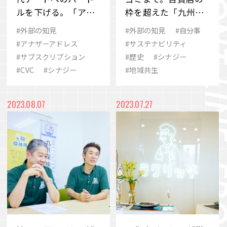
ルを下げる。「アナ
枠を超えた「九州探
ザーアドレス」の新
検隊」の幅広い活動
#外部の知見
#外部の知見
#自分事
たな取り組み
を知る
#アナザーアドレス
#サステナビリティ
#サブスクリプション
#歴史
#シナジー
#CVC
#シナジー
#地域共生
2023.08.07
2023.07.27