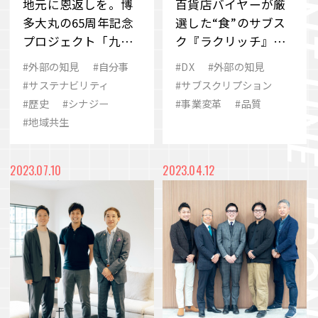
地元に恩返しを。博
百貨店バイヤーが厳
多大丸の65周年記念
選した“食”のサブス
プロジェクト「九州
ク『ラクリッチ』の
探検隊」のこれまで
誕生秘話 名店の味を
#外部の知見
#自分事
#DX
#外部の知見
とこれから
自宅で楽しめるセレ
#サステナビリティ
#サブスクリプション
ンディピティ体験
#歴史
#シナジー
#事業変革
#品質
#地域共生
2023.07.10
2023.04.12