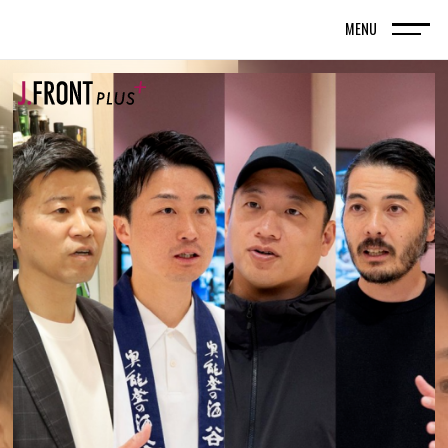
MENU
TOP
トップページ
FRONT LINE
記事
SPECIAL EDITION
特集記事
百貨店が街の新しい風景を編んでいく。神戸旧居
留地で体現する、共創型まちづくりの実践
名古屋・栄エリアをデスティネーション（目的
地）に― グループシナジーと地域連携で街の魅