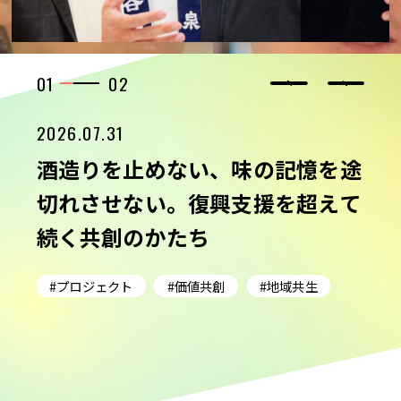
力を最大化
未来をより良く、面白くするー 従業員のWillを
起点に、スタートアップ企業との共創を目指すC
01
02
VC
2026.04.22
2026.07.31
2026.07.10
2026.06.12
2026.05.15
2026.04.22
2026.07.31
VIEW MORE
百貨店の編集力を創造力に昇華さ
酒造りを止めない、味の記憶を途
「ずっと、あきない。」に込めた
パルコはなぜ、街を見続けるの
偶然の出会いを、ゲームにも。
百貨店の編集力を創造力に昇華さ
酒造りを止めない、味の記憶を途
せる。「PATISSERIE ANNIVEL」
切れさせない。復興支援を超えて
覚悟。大丸心斎橋店300周年に見
か。 40年以上にわたり「ACROS
『PARCO GAMES』が仕掛ける新
せる。「PATISSERIE ANNIVEL」
切れさせない。復興支援を超えて
誕生の舞台裏
続く共創のかたち
る「場のちから」
S」が捉え続けてきた、変化
しいパブリッシングのかたち
誕生の舞台裏
続く共創のかたち
#メタバース
#Web3時代
#DX
の“兆し”とその先
#プロジェクト
#プロジェクト
#プロジェクト
#ファッション
#新規事業
#プロジェクト
#プロジェクト
#ブランドづくり
#ブランドづくり
#価値共創
#地域共栄
#メディア
#ブランドづくり
#価値共創
#価値共創
#地域共生
#価値共創
#地域共生
#ありたい姿
#外部の知見
#アナザーアドレス
#ありたい姿
#歴史
#ありたい姿
#ファッション
#サブスクリプション
#自分事
#サービス
#新規事業