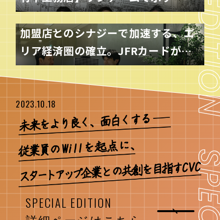
値共創」のかたち。社会実験で名古
屋・栄の可能性を探究
加盟店とのシナジーで加速する、エ
リア経済圏の確立。JFRカードが目
指す「地域共栄」の姿とは＿＿。
2023.10.18
SPECIAL EDITION
詳細ページはこちら