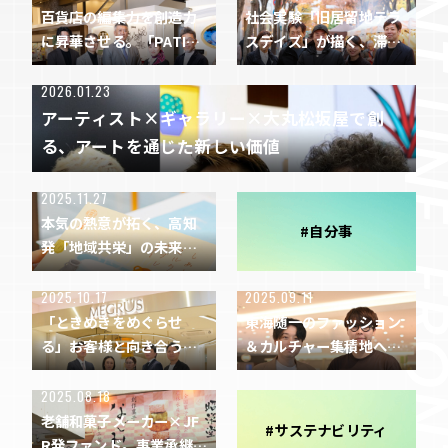
百貨店の編集力を創造力
社会実験「旧居留地テラ
に昇華させる。「PATISS
スデイズ」が描く、滞在
ERIE ANNIVEL」誕生の
から始まる街の未来
舞台裏
2026.01.23
アーティスト×ギャラリー×大丸松坂屋で創
る、アートを通じた新しい価値
2025.11.27
本気の熱意が拓く、高知
#自分事
発「地域共栄」の未来。1
00回の試作で導いた「し
あわせミルクサブレ」の
2025.10.17
2025.09.11
開発ストーリー
「ときめきをめぐらせ
東海随一のファッション
る」――お客様と向き合う現
＆カルチャー集積地へ。
場から見えたMEGRÜSが
名古屋PARCO「街を変
挑む価値循環
える」挑戦と進化
2025.08.18
老舗和菓子メーカー×JF
#サステナビリティ
R発ファンド。事業承継を