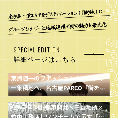
SPECIAL EDITION
詳細ページはこちら
東海随一のファッション＆カルチャ
ー集積地へ。名古屋PARCO「街を変
える」挑戦と進化
【J.フロント都市開発×三菱地所×
竹中工務店】ワンチームで示す「価