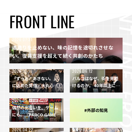
F
R
O
N
T
L
I
N
E
2026.07.31
酒造りを止めない、味の記憶を途切れさせな
い。復興支援を超えて続く共創のかたち
2026.07.10
2026.06.12
「ずっと、あきない。」
パルコはなぜ、街を見続
に込めた覚悟。大丸心斎
けるのか。 40年以上にわ
橋店300周年に見る「場の
たり「ACROSS」が捉え
ちから」
続けてきた、変化の“兆
2026.05.15
し”とその先
偶然の出会いを、ゲーム
#外部の知見
にも。『PARCO GAME
S』が仕掛ける新しいパブ
リッシングのかたち
2026.04.22
2026.03.13