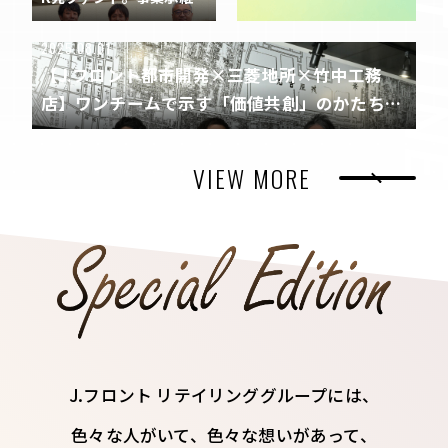
起点に「二人三脚」で描
く未来
2025.08.01
【J.フロント都市開発×三菱地所×竹中工務
店】ワンチームで示す「価値共創」のかたち。
社会実験で名古屋・栄の可能性を探究
VIEW MORE
J.フロント リテイリンググループには、
色々な人がいて、色々な想いがあって、