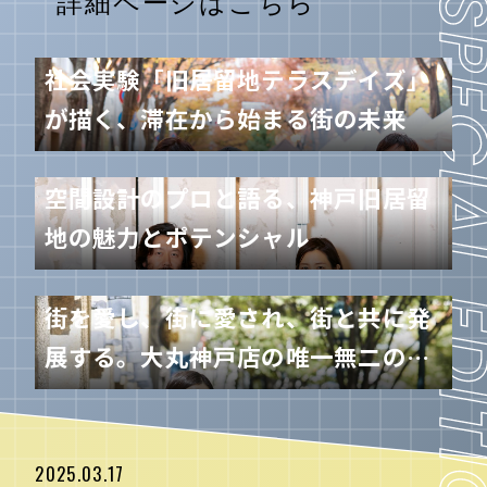
社会実験「旧居留地テラスデイズ」
が描く、滞在から始まる街の未来
空間設計のプロと語る、神戸旧居留
地の魅力とポテンシャル
街を愛し、街に愛され、街と共に発
展する。大丸神戸店の唯一無二の歴
史とこれから
2025.03.17