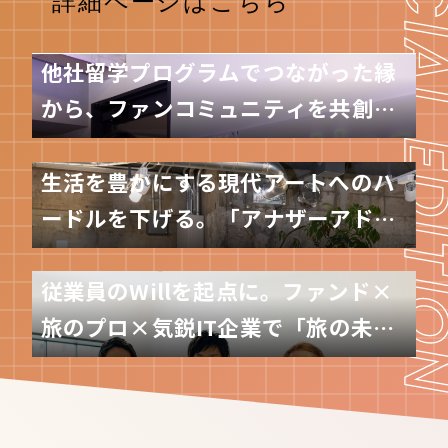
他社留学プログラムでつながった縁
から、ファンコミュニティを共創す
る仲間へ
生活を豊かにする現代アートへのハ
ードルを下げる。「アナザーアドレ
ス」の新たな取り組み
従業員のWillを起点に。ファンド×
旅のプロ×気鋭IT企業で「旅の未
来」共創へ