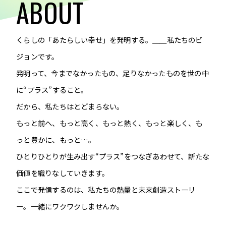
A
B
O
U
T
VIEW MORE
くらしの「あたらしい幸せ」を発明する。＿＿私たちのビ
ジョンです。
会社案内
IR情報
発明って、今までなかったもの、足りなかったものを世の中
に“プラス”すること。
サステナビリティ
ニュース＆トピックス
だから、私たちはとどまらない。
採用情報
お問い合わせ
もっと前へ、もっと高く、もっと熱く、もっと楽しく、も
っと豊かに、もっと…。
ひとりひとりが生み出す“プラス”をつなぎあわせて、新たな
価値を織りなしていきます。
ここで発信するのは、私たちの熱量と未来創造ストーリ
ー。一緒にワクワクしませんか。